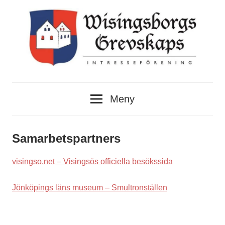
Hoppa
till
innehåll
Wisingsborgs
Wisingsborgs
Grevskaps
Meny
Intresseförening
Grevskaps
Intresseförening
Samarbetspartners
visingso.net – Visingsös officiella besökssida
Jönköpings läns museum – Smultronställen