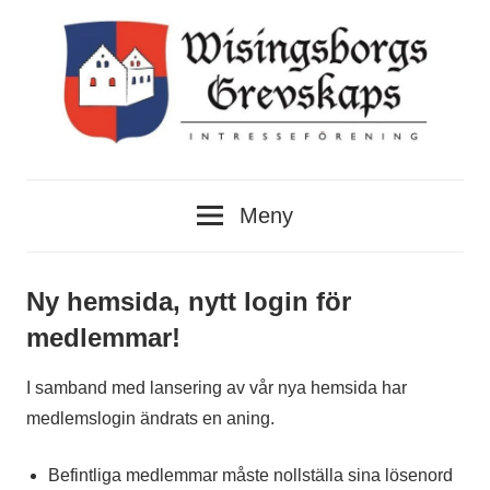
Hoppa
till
innehåll
Wisingsborgs
Wisingsborgs
Grevskaps
Meny
Intresseförening
Grevskaps
Intresseförening
Ny hemsida, nytt login för
medlemmar!
I samband med lansering av vår nya hemsida har
medlemslogin ändrats en aning.
Befintliga medlemmar måste nollställa sina lösenord